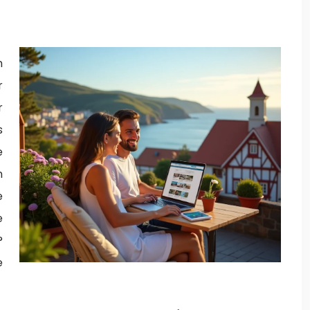
n
r
r
s
e
n
e
e
?
e