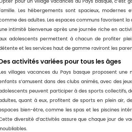
Opter pour un village vacances au Pays basque, c’est 
famille. Les hébergements sont spacieux, modernes e
comme des adultes. Les espaces communs favorisent la co
une intimité bienvenue après une journée riche en activi
aux adolescents permettent à chacun de profiter ple
détente et les services haut de gamme raviront les paren
Des activités variées pour tous les âges
Les villages vacances du Pays basque proposent une mu
enfants s’amusent dans des clubs animés, avec des jeux, 
adolescents peuvent participer à des sports collectifs, d
adultes, quant à eux, profitent de sports en plein air, 
espaces bien-être, comme les spas et les piscines intér
Cette diversité d’activités assure que chaque jour de
inoubliables.