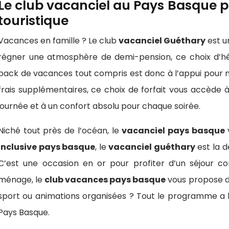
Le club vacanciel au Pays Basque 
touristique
Vacances en famille ? Le club
vacanciel Guéthary
est u
régner une atmosphère de demi-pension, ce choix d’hé
pack de vacances tout compris est donc à l’appui pour m
frais supplémentaires, ce choix de forfait vous accèd
journée et à un confort absolu pour chaque soirée.
Niché tout près de l’océan, le
vacanciel pays basque
inclusive pays basque
, le
vacanciel guéthary
est la d
C’est une occasion en or pour profiter d’un séjour com
ménage, le
club vacances pays basque
vous propose de
sport ou animations organisées ? Tout le programme a 
Pays Basque.